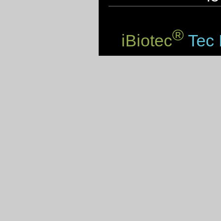
®
iBiotec
Tec 