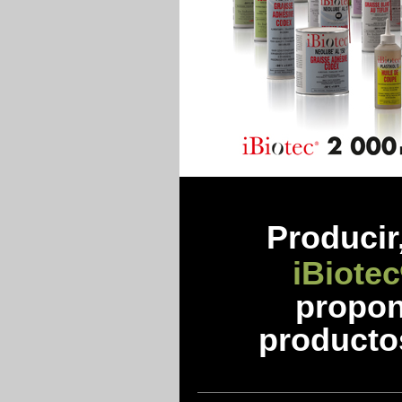
Prod
ucir
iBiotec
propon
producto