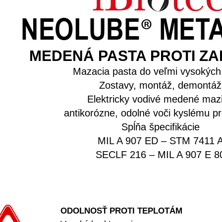
MEDENÁ PASTA PROTI ZA
Mazacia pasta do veľmi vysokých 
Zostavy, montáž, demontáž
Elektricky vodivé medené maz
antikorózne, odolné voči kyslému pr
Spĺňa špecifikácie
MIL A 907 ED – STM 7411 
SECLF 216 – MIL A 907 E 8
ODOLNOSŤ PROTI TEPLOTÁM