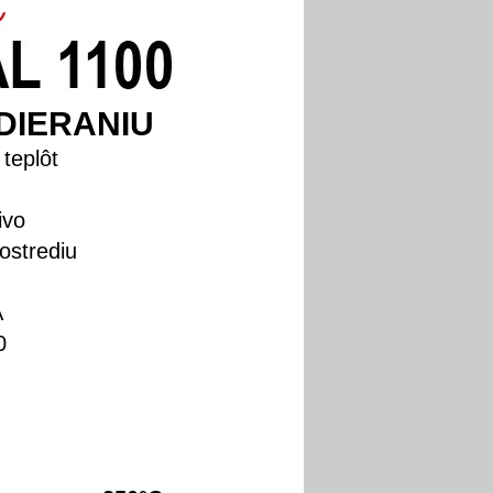
DIERANIU
teplôt
ivo
ostrediu
A
0