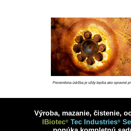
Preventívna údržba je vždy lepšia ako opravné p
Výroba, mazanie, čistenie, o
IBiotec
Tec Industries
Se
®
®
ponúka kompletnú sa