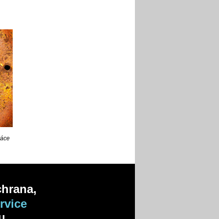
ráce
chrana,
rvice
du