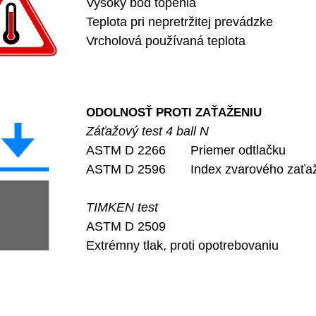
Vysoký bod topenia
Teplota pri nepretržitej prevádzke
Vrcholová používaná teplota
ODOLNOSŤ PROTI ZAŤAŽENIU
Záťažový test 4 ball N
ASTM D 2266 Priemer odtlačku
ASTM D 2596 Index zvarového zaťa
TIMKEN test
ASTM D 2509
Extrémny tlak, proti opotrebovaniu