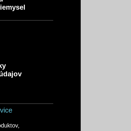
riemysel
iky
údajov
vice
oduktov,