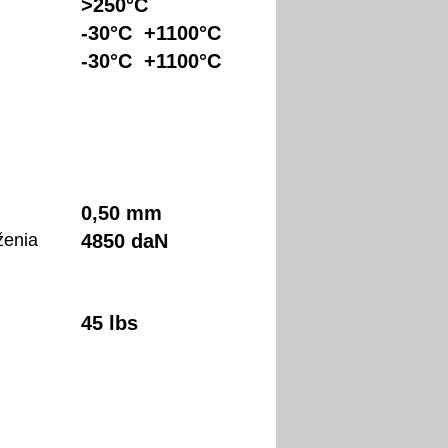
>250°C
-30°C +1100°C
-30°C +1100°C
0,50 mm
ženia
4850 daN
45 lbs