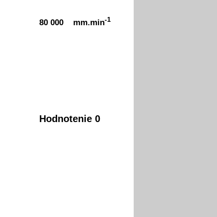
-1
80 000 mm.min
Hodnotenie 0