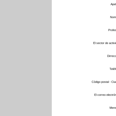
Apel
Nomb
Profes
El sector de activi
Dirrecc
Teléf
Código postal - Ciu
El correo electrón
Mens