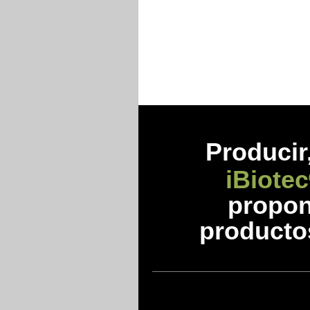
Prod
ucir
iBiotec
propon
producto