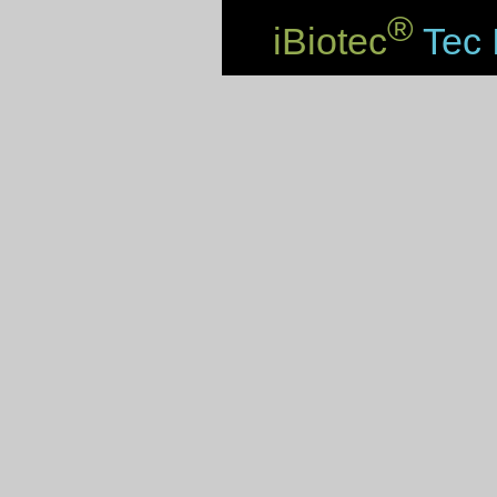
®
iBiotec
Tec 