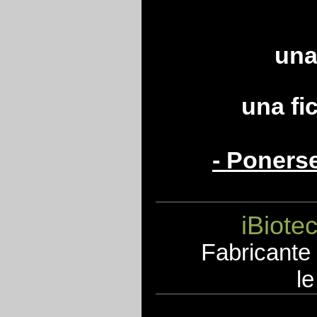
una
una fi
- Poners
iBiote
F
abricante
le