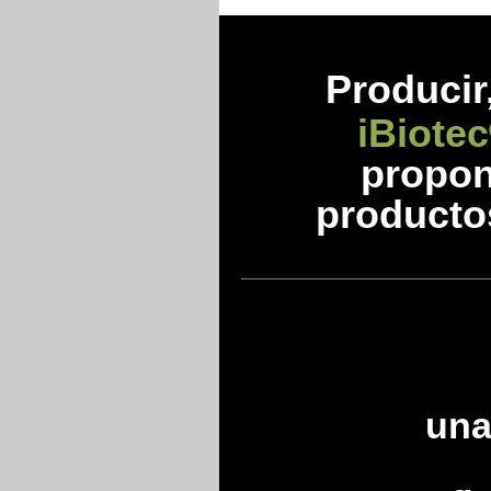
Prod
ucir
iBiotec
propon
producto
una