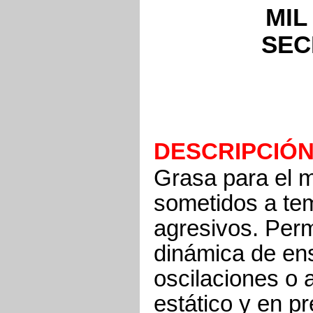
MIL
SECL
DESCR
Grasa para el m
sometidos a te
agresivos. Perm
dinámica de en
oscilaciones o 
estático y en p