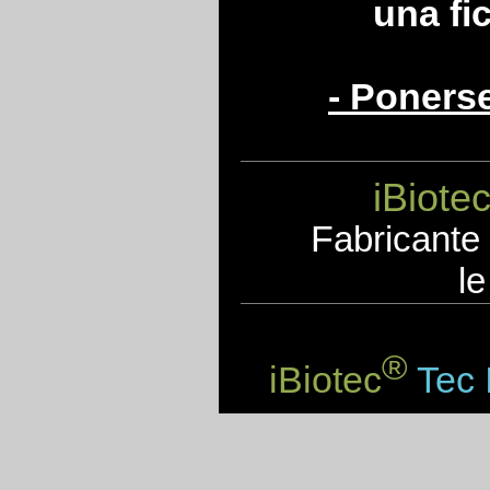
una fi
- Poners
iBiote
F
abricante
le
®
iBiotec
Tec 