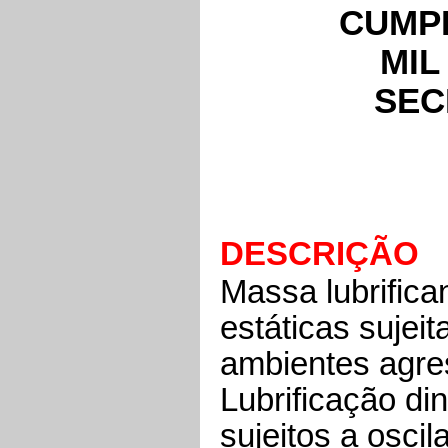
CUMPR
MIL
SECL
DESCRI
Massa lubrific
estáticas sujeit
ambientes agre
Lubrificação di
sujeitos a osci