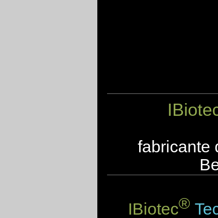
IBiote
fabricante
Be
®
IBiotec
Tec