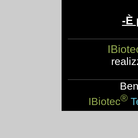
-È 
IBiote
realiz
Benv
®
IBiotec
Te