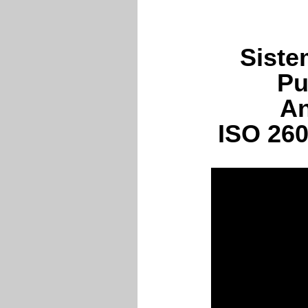
Siste
Pu
An
ISO 260