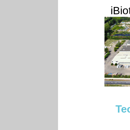
iBi
Te