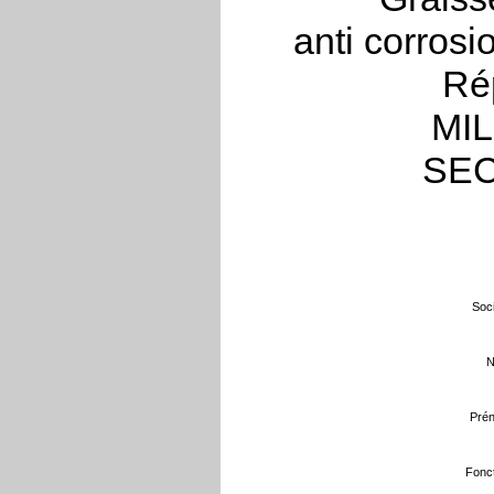
anti corros
Ré
MIL
SEC
Soci
N
Prén
Fonct