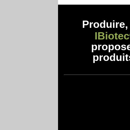
Produire, 
IBiotec
propos
produit