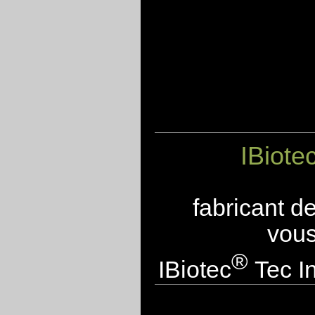
IBiote
fabricant d
vous
®
IBiotec
Tec In