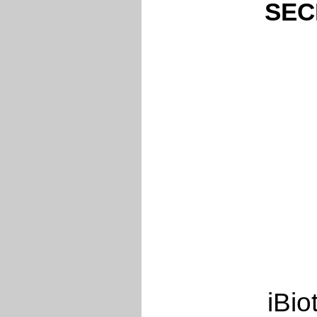
SECL
iBio