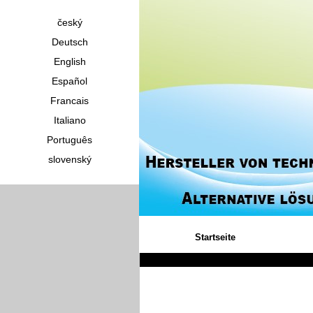
český
Deutsch
English
Español
Francais
Italiano
Português
slovenský
Startseite