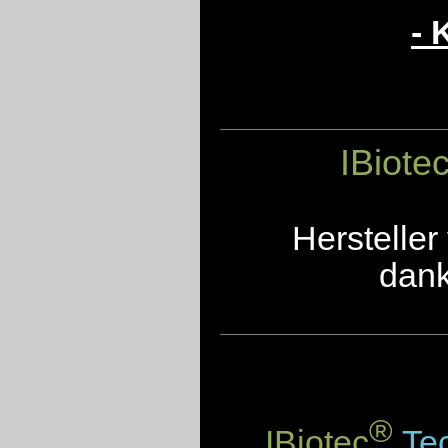
- 
IBiote
Herstelle
dank
®
IBiotec
Tec